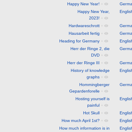
Happy New Year!
+
Germ
Happy New Year,
Englis
2023!
+
Hardwareschrott
+
Germ
Hausarbeit fertig
+
Germ
Heading for Germany
+
Englis
Herr der Ringe 2, die
Germ
DVD
+
Herr der Ringe III
+
Germ
History of knowledge
Englis
graphs
+
Hommingberger
Germ
Gepardenforelle
+
Hosting yourself is
Englis
painful
+
Hot Skull
+
Englis
How much April 1st?
+
Englis
How much information is in
Englis