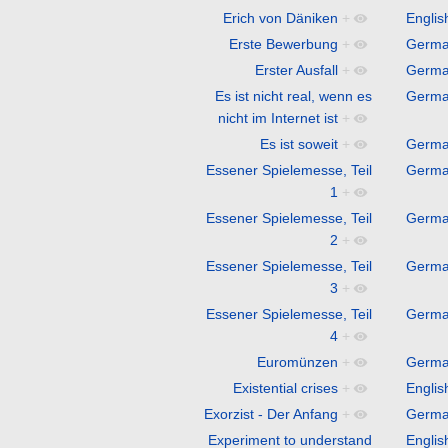
Erich von Däniken
+
Englis
Erste Bewerbung
+
Germ
Erster Ausfall
+
Germ
Es ist nicht real, wenn es
Germ
nicht im Internet ist
+
Es ist soweit
+
Germ
Essener Spielemesse, Teil
Germ
1
+
Essener Spielemesse, Teil
Germ
2
+
Essener Spielemesse, Teil
Germ
3
+
Essener Spielemesse, Teil
Germ
4
+
Euromünzen
+
Germ
Existential crises
+
Englis
Exorzist - Der Anfang
+
Germ
Experiment to understand
Englis