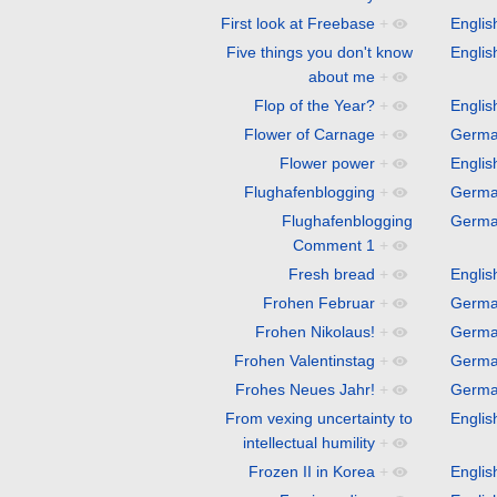
First look at Freebase
+
Englis
Five things you don't know
Englis
about me
+
Flop of the Year?
+
Englis
Flower of Carnage
+
Germ
Flower power
+
Englis
Flughafenblogging
+
Germ
Flughafenblogging
Germ
Comment 1
+
Fresh bread
+
Englis
Frohen Februar
+
Germ
Frohen Nikolaus!
+
Germ
Frohen Valentinstag
+
Germ
Frohes Neues Jahr!
+
Germ
From vexing uncertainty to
Englis
intellectual humility
+
Frozen II in Korea
+
Englis