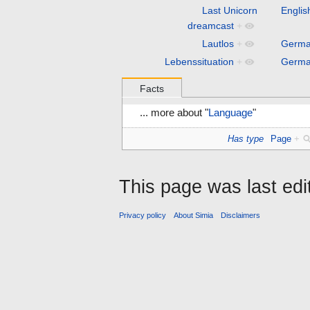
Last Unicorn
Englis
dreamcast
+
Lautlos
+
Germ
Lebenssituation
+
Germ
Facts
... more about "
Language
"
Has type
Page
+
This page was last ed
Privacy policy
About Simia
Disclaimers