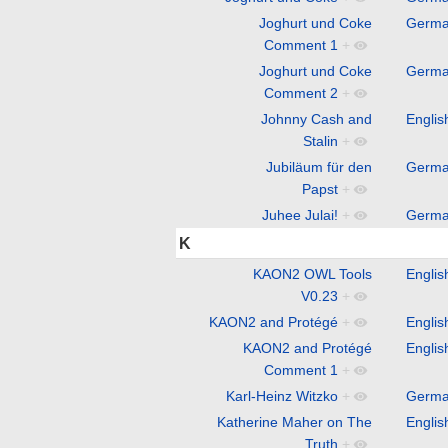
Joghurt und Coke
Germ
Comment 1
+
Joghurt und Coke
Germ
Comment 2
+
Johnny Cash and
Englis
Stalin
+
Jubiläum für den
Germ
Papst
+
Juhee Julai!
+
Germ
K
KAON2 OWL Tools
Englis
V0.23
+
KAON2 and Protégé
+
Englis
KAON2 and Protégé
Englis
Comment 1
+
Karl-Heinz Witzko
+
Germ
Katherine Maher on The
Englis
Truth
+