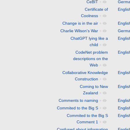
CeBIT
+
Germ
Certificate of
Englis
Coolness
+
Change is in the air
+
Englis
Charlie Wilson's War
+
Germ
ChatGPT lying like a
Englis
child
+
CodeNet problem
Englis
descriptions on the
Web
+
Collaborative Knowledge
Englis
Construction
+
Coming to New
Englis
Zealand
+
Comments to naming
+
Englis
Commited to the Big S
+
Englis
Commited to the Big S
Englis
Comment 1
+
Confused about information
Englis