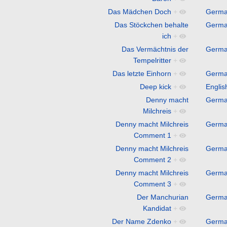
Das Mädchen Doch
+
Germ
Das Stöckchen behalte
Germ
ich
+
Das Vermächtnis der
Germ
Tempelritter
+
Das letzte Einhorn
+
Germ
Deep kick
+
Englis
Denny macht
Germ
Milchreis
+
Denny macht Milchreis
Germ
Comment 1
+
Denny macht Milchreis
Germ
Comment 2
+
Denny macht Milchreis
Germ
Comment 3
+
Der Manchurian
Germ
Kandidat
+
Der Name Zdenko
+
Germ