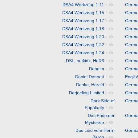
DSA4 Werkzeug 1.11
+
Germ
DSA4 Werkzeug 1.15
+
Germ
DSA4 Werkzeug 1.17
+
Germ
DSA4 Werkzeug 1.18
+
Germ
DSA4 Werkzeug 1.20
+
Germ
DSA4 Werkzeug 1.22
+
Germ
DSA4 Werkzeug 1.24
+
Germ
DSL, nutkidz, HdR3
+
Germ
Daheim
+
Germ
Daniel Dennett
+
Englis
Danke, Harald
+
Germ
Darjeeling Limited
+
Germ
Dark Side of
Germ
Popularity
+
Das Ende der
Germ
Mysterien
+
Das Lied vom Herrn
Germ
Baron
+