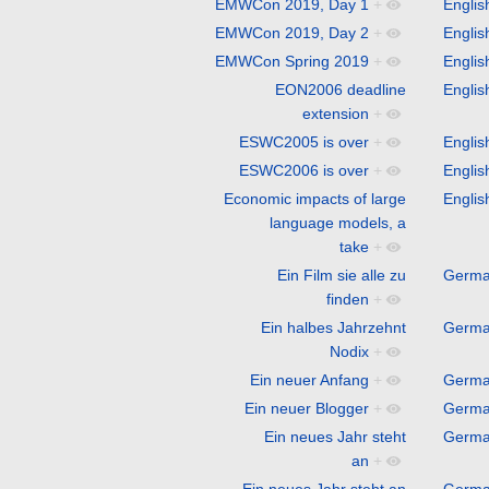
EMWCon 2019, Day 1
+
Englis
EMWCon 2019, Day 2
+
Englis
EMWCon Spring 2019
+
Englis
EON2006 deadline
Englis
extension
+
ESWC2005 is over
+
Englis
ESWC2006 is over
+
Englis
Economic impacts of large
Englis
language models, a
take
+
Ein Film sie alle zu
Germ
finden
+
Ein halbes Jahrzehnt
Germ
Nodix
+
Ein neuer Anfang
+
Germ
Ein neuer Blogger
+
Germ
Ein neues Jahr steht
Germ
an
+
Ein neues Jahr steht an
Germ