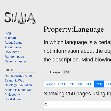
Property:Language
Blog
Sitemap
Jump
Jump
In which language is a cert
About Denny
to
to
About Simia
not information about the ob
navigation
search
RSS feeds
Random page
the description. Mind blowing
Recent changes
topics
Usage
746
Das Schwarze Auge
Semantic Web
previous 250
20
50
100
250
50
Ontology Evaluation
Semantic MediaWiki
Showing 250 pages using thi
Philosophy
Short stories
C