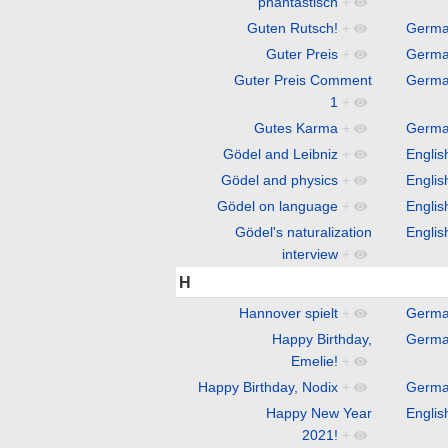
phantastisch
+
Guten Rutsch!
+
Germ
Guter Preis
+
Germ
Guter Preis Comment
Germ
1
+
Gutes Karma
+
Germ
Gödel and Leibniz
+
Englis
Gödel and physics
+
Englis
Gödel on language
+
Englis
Gödel's naturalization
Englis
interview
+
H
Hannover spielt
+
Germ
Happy Birthday,
Germ
Emelie!
+
Happy Birthday, Nodix
+
Germ
Happy New Year
Englis
2021!
+