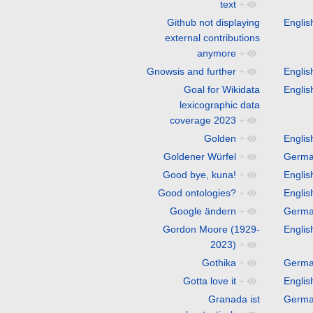
text
+
Github not displaying
Englis
external contributions
anymore
+
Gnowsis and further
+
Englis
Goal for Wikidata
Englis
lexicographic data
coverage 2023
+
Golden
+
Englis
Goldener Würfel
+
Germ
Good bye, kuna!
+
Englis
Good ontologies?
+
Englis
Google ändern
+
Germ
Gordon Moore (1929-
Englis
2023)
+
Gothika
+
Germ
Gotta love it
+
Englis
Granada ist
Germ