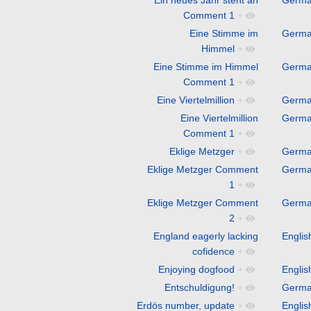
Comment 1
+
Eine Stimme im
Germ
Himmel
+
Eine Stimme im Himmel
Germ
Comment 1
+
Eine Viertelmillion
+
Germ
Eine Viertelmillion
Germ
Comment 1
+
Eklige Metzger
+
Germ
Eklige Metzger Comment
Germ
1
+
Eklige Metzger Comment
Germ
2
+
England eagerly lacking
Englis
cofidence
+
Enjoying dogfood
+
Englis
Entschuldigung!
+
Germ
Erdös number, update
+
Englis