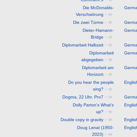
Die McDonalds-
Germ
Verschwörung
+
Die zwei Türme
+
Germ
Dieter-Hamann-
Germ
Bridge
+
Diplomarbeit Halbzeit
+
Germ
Diplomarbeit
Germ
abgegeben
+
Diplomarbeit am
Germ
Horizont
+
Do you hear the people
Englis
sing?
+
Dogma, 22 Uhr, Pro7
+
Germ
Dolly Parton's What's
Englis
up?
+
Double copy in gravity
+
Englis
Doug Lenat (1950-
Englis
2023)
+