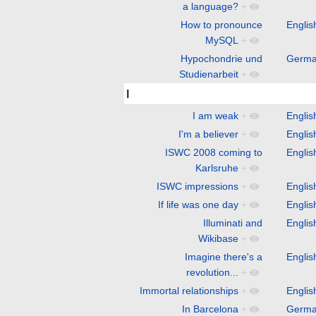
a language?
+
How to pronounce
Englis
MySQL
+
Hypochondrie und
Germ
Studienarbeit
+
I
I am weak
+
Englis
I'm a believer
+
Englis
ISWC 2008 coming to
Englis
Karlsruhe
+
ISWC impressions
+
Englis
If life was one day
+
Englis
Illuminati and
Englis
Wikibase
+
Imagine there's a
Englis
revolution...
+
Immortal relationships
+
Englis
In Barcelona
+
Germ