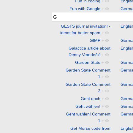
Fun in coding
+
Englis
Fun with Google
+
Germ
G
GESTS journal invitation! -
Englis
ideas for better spam
+
GIMP
+
Germ
Galactica article about
Englis
Denny Vrandečić
+
Garden State
+
Germ
Garden State Comment
Germ
1
+
Garden State Comment
Germ
2
+
Geht doch
+
Germ
Geht wählen!
+
Germ
Geht wählen! Comment
Germ
1
+
Get Morse code from
Englis