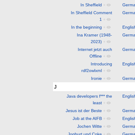
In Sheffield
+
Germ
In Sheffield Comment
Germ
1
+
In the beginning
+
Englis
Ina Kramer (1948-
Germ
2023)
+
Internet jetzt auch
Germ
Offline
+
Introducing
Englis
rdf2owlxml
+
Ironie
+
Germ
J
Java developers f*** the
Englis
least
+
Jesus ist der Beste
+
Germ
Job at the AIFB
+
Englis
Jochen Witte
+
Germ
Joghurt und Coke
+
Germ