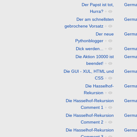
Der Papst ist tot,
Germ
Hurra?
+
Der am schnellsten
Germ
gebrochene Vorsatz
+
Der neue
Germ
Pythonblogger
+
Dick werden...
+
Germ
Die Aktion 10000 ist
Germ
beendet!
+
Die GUI - XUL, HTML und
Germ
CSS
+
Die Hasselhof-
Germ
Rekursion
+
Die Hasselhof-Rekursion
Germ
Comment 1
+
Die Hasselhof-Rekursion
Germ
Comment 2
+
Die Hasselhof-Rekursion
Germ
Comment 3
+