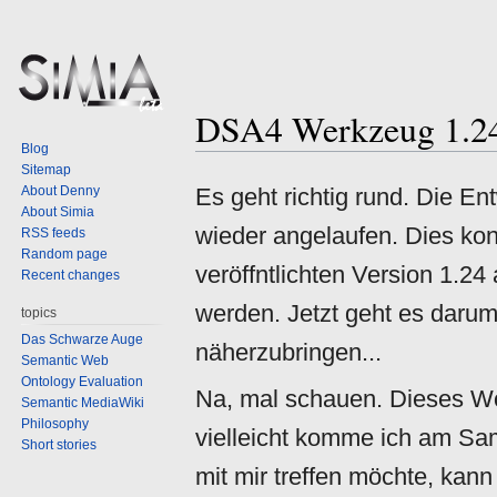
DSA4 Werkzeug 1.2
Jump
Jump
Blog
to
to
Sitemap
navigation
search
About Denny
Es geht richtig rund. Die E
About Simia
wieder angelaufen. Dies ko
RSS feeds
Random page
veröffntlichten Version 1.2
Recent changes
werden. Jetzt geht es daru
topics
Das Schwarze Auge
näherzubringen...
Semantic Web
Ontology Evaluation
Na, mal schauen. Dieses W
Semantic MediaWiki
Philosophy
vielleicht komme ich am Sa
Short stories
mit mir treffen möchte, kann