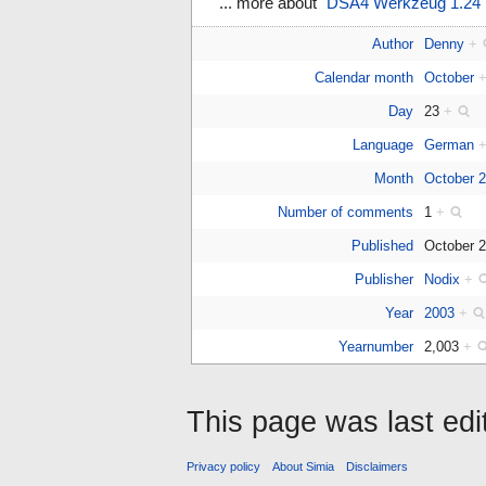
... more about "
DSA4 Werkzeug 1.24
"
Author
Denny
+
Calendar month
October
Day
23
+
Language
German
Month
October 
Number of comments
1
+
Published
October 
Publisher
Nodix
+
Year
2003
+
Yearnumber
2,003
+
This page was last ed
Privacy policy
About Simia
Disclaimers