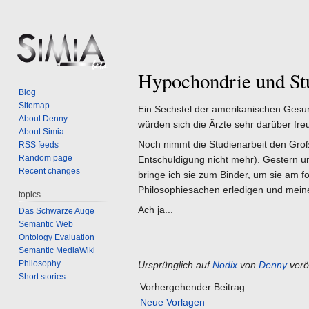
Hypochondrie und Stu
Jump
Jump
Blog
to
to
Sitemap
Ein Sechstel der amerikanischen Gesu
navigation
search
About Denny
würden sich die Ärzte sehr darüber fr
About Simia
Noch nimmt die Studienarbeit den Groß
RSS feeds
Random page
Entschuldigung nicht mehr). Gestern u
Recent changes
bringe ich sie zum Binder, um sie am 
Philosophiesachen erledigen und meine 
topics
Ach ja...
Das Schwarze Auge
Semantic Web
Ontology Evaluation
Semantic MediaWiki
Philosophy
Ursprünglich auf
Nodix
von
Denny
veröf
Short stories
Vorhergehender Beitrag:
Neue Vorlagen