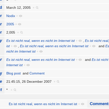
d
March 12, 2005
+
r
Nodix
+
r
2005
+
r
2,005
+
y
Es ist nicht real, wenn es nicht im Internet ist
+
,
Es ist nicht rea
ist
+
,
Es ist nicht real, wenn es nicht im Internet ist
+
and
Es
nicht im Internet ist
+
r
Es ist nicht real, wenn es nicht im Internet ist
+
and
Es ist nich
Internet ist
+
y
Blog post
and
Comment
e
21:45:15, 26 December 2007
+
t
*
+
Comment
Es ist nicht real, wenn es nicht im Internet ist
+