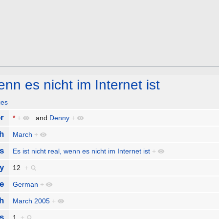
wenn es nicht im Internet ist
ies
r
*
+
and
Denny
+
h
March
+
s
Es ist nicht real, wenn es nicht im Internet ist
+
y
12
+
e
German
+
h
March 2005
+
s
1
+