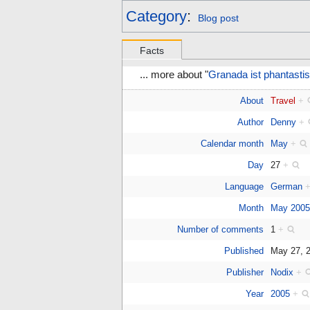
Category
:
Blog post
Facts
... more about "
Granada ist phantasti
About
Travel
+
Author
Denny
+
Calendar month
May
+
Day
27
+
Language
German
Month
May 200
Number of comments
1
+
Published
May 27, 
Publisher
Nodix
+
Year
2005
+