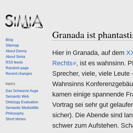
Granada ist phantast
Jump
Jump
Blog
to
to
Sitemap
navigation
search
About Denny
Hier in Granada, auf dem
XX
About Simia
Rechts
, ist es wahnsinn. 
RSS feeds
Random page
Sprecher, viele, viele Leute 
Recent changes
Wahnsinns Konferenzgebäu
topics
Das Schwarze Auge
kamen einige spannende Fr
Semantic Web
Ontology Evaluation
Vortrag sei sehr gut gelaufen
Semantic MediaWiki
Philosophy
sicher). Die Abende sind la
Short stories
schwer zum Aufstehen. Scha