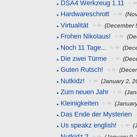
DSA4 Werkzeug 1.11
+
Hardwareschrott
+
(No
Virtualität
+
(December 5
Frohen Nikolaus!
+
(De
Noch 11 Tage...
+
(Dec
Die zwei Türme
+
(Dec
Guten Rutsch!
+
(Dece
Nutkidz!
+
(January 2, 2
Zum neuen Jahr
+
(Jan
Kleinigkeiten
+
(January
Das Ende der Mysterien
Us speakz english!
+
(
Nutkidz 2
+
(January 9,