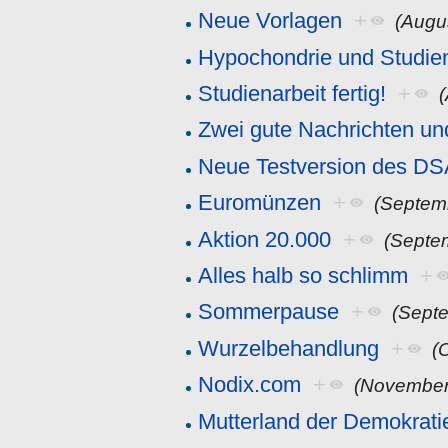
Neue Vorlagen
+
(Augu
Hypochondrie und Studien
Studienarbeit fertig!
+
Zwei gute Nachrichten un
Neue Testversion des D
Euromünzen
+
(Septem
Aktion 20.000
+
(Septe
Alles halb so schlimm
+
Sommerpause
+
(Sept
Wurzelbehandlung
+
(
Nodix.com
+
(November
Mutterland der Demokrati