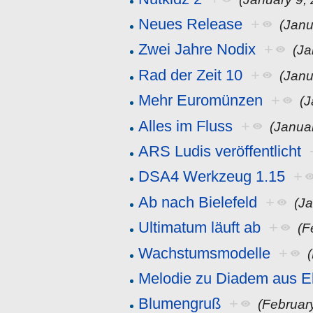
Neues Release
+
(Janu
Zwei Jahre Nodix
+
(Ja
Rad der Zeit 10
+
(Janu
Mehr Euromünzen
+
(J
Alles im Fluss
+
(Janua
ARS Ludis veröffentlicht
DSA4 Werkzeug 1.15
+
Ab nach Bielefeld
+
(J
Ultimatum läuft ab
+
(F
Wachstumsmodelle
+
Melodie zu Diadem aus E
Blumengruß
+
(Februar