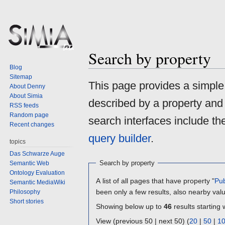
Search by property
Blog
Sitemap
Jump
Jump
This page provides a simpl
About Denny
to
to
About Simia
described by a property and
navigation
search
RSS feeds
Random page
search interfaces include t
Recent changes
query builder
.
topics
Das Schwarze Auge
Search by property
Semantic Web
Ontology Evaluation
A list of all pages that have property "
Pub
Semantic MediaWiki
been only a few results, also nearby val
Philosophy
Short stories
Showing below up to
46
results starting 
View (previous 50 | next 50) (
20
|
50
|
1