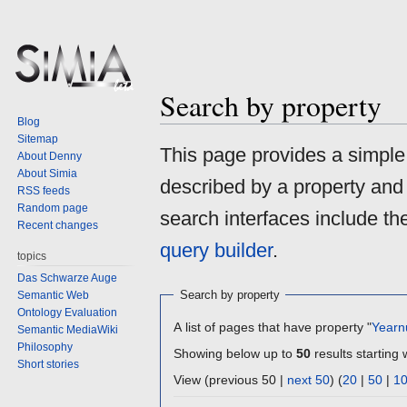
Search by property
Blog
Sitemap
Jump
Jump
This page provides a simpl
About Denny
to
to
About Simia
described by a property and
navigation
search
RSS feeds
Random page
search interfaces include t
Recent changes
query builder
.
topics
Das Schwarze Auge
Search by property
Semantic Web
Ontology Evaluation
A list of pages that have property "
Yearn
Semantic MediaWiki
Philosophy
Showing below up to
50
results starting 
Short stories
View (previous 50 |
next 50
) (
20
|
50
|
1