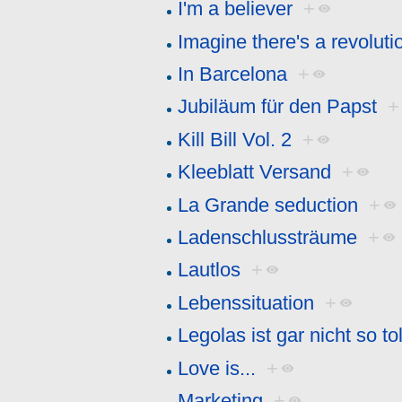
I'm a believer
+
Imagine there's a revolutio
In Barcelona
+
Jubiläum für den Papst
+
Kill Bill Vol. 2
+
Kleeblatt Versand
+
La Grande seduction
+
Ladenschlussträume
+
Lautlos
+
Lebenssituation
+
Legolas ist gar nicht so tol
Love is...
+
Marketing
+