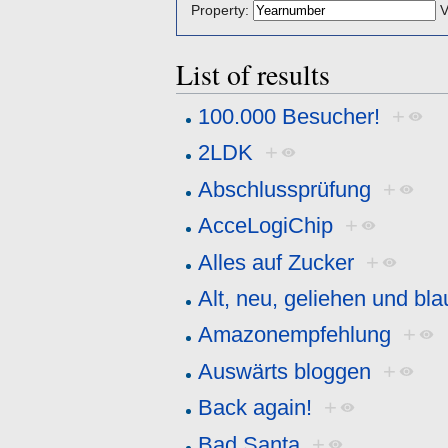
Property:
V
List of results
100.000 Besucher!
+
2LDK
+
Abschlussprüfung
+
AcceLogiChip
+
Alles auf Zucker
+
Alt, neu, geliehen und bla
Amazonempfehlung
+
Auswärts bloggen
+
Back again!
+
Bad Santa
+