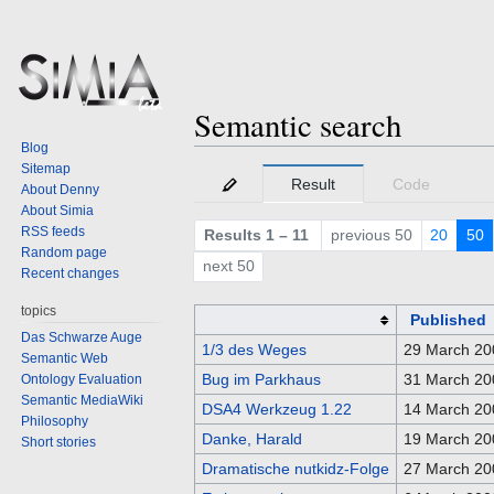
Semantic search
Blog
Sitemap
Jump
Jump
Result
Code
About Denny
to
to
About Simia
navigation
search
RSS feeds
Results 1 – 11
previous 50
20
50
Random page
next 50
Recent changes
topics
Published
Das Schwarze Auge
1/3 des Weges
29 March 20
Semantic Web
Bug im Parkhaus
31 March 20
Ontology Evaluation
Semantic MediaWiki
DSA4 Werkzeug 1.22
14 March 20
Philosophy
Danke, Harald
19 March 20
Short stories
Dramatische nutkidz-Folge
27 March 20