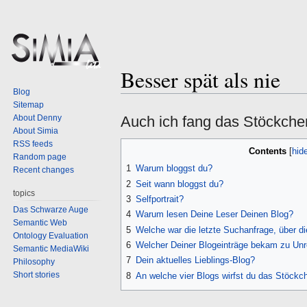
Besser spät als nie
Jump
Jump
Blog
to
to
Sitemap
navigation
search
About Denny
Auch ich fang das Stöckche
About Simia
RSS feeds
Contents
Random page
1
Warum bloggst du?
Recent changes
2
Seit wann bloggst du?
topics
3
Selfportrait?
Das Schwarze Auge
4
Warum lesen Deine Leser Deinen Blog?
Semantic Web
5
Welche war die letzte Suchanfrage, über d
Ontology Evaluation
6
Welcher Deiner Blogeinträge bekam zu Un
Semantic MediaWiki
7
Dein aktuelles Lieblings-Blog?
Philosophy
Short stories
8
An welche vier Blogs wirfst du das Stöckc