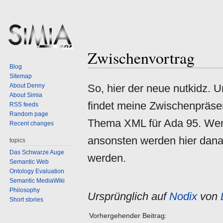
Zwischenvortrag
Jump
Jump
Blog
to
to
Sitemap
navigation
search
About Denny
So, hier der neue nutkidz. U
About Simia
findet meine Zwischenpräsen
RSS feeds
Random page
Thema XML für Ada 95. Wen 
Recent changes
ansonsten werden hier danac
topics
Das Schwarze Auge
werden.
Semantic Web
Ontology Evaluation
Semantic MediaWiki
Philosophy
Ursprünglich auf
Nodix
von
Short stories
Vorhergehender Beitrag: