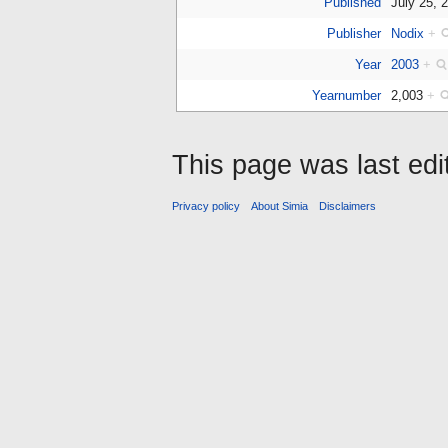
Published
July 25,
Publisher
Nodix
+
Year
2003
+
Yearnumber
2,003
+
This page was last ed
Privacy policy
About Simia
Disclaimers