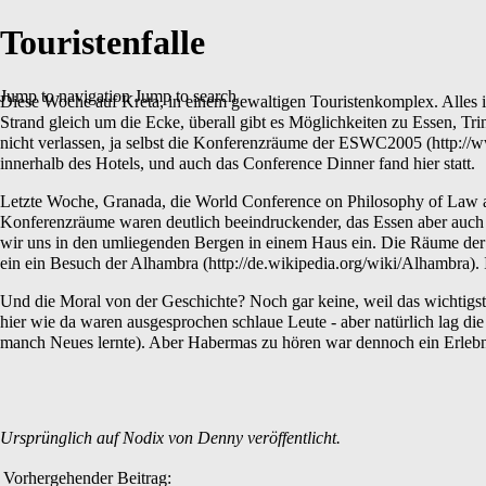
Touristenfalle
Jump to navigation
Jump to search
Diese Woche auf Kreta, in einem gewaltigen Touristenkomplex. Alles ist
Strand gleich um die Ecke, überall gibt es Möglichkeiten zu Essen, 
nicht verlassen, ja selbst die Konferenzräume der
ESWC2005
innerhalb des Hotels, und auch das Conference Dinner fand hier statt.
Letzte Woche, Granada, die
World Conference on Philosophy of Law 
Konferenzräume waren deutlich beeindruckender, das Essen aber auch 
wir uns in den umliegenden Bergen in einem Haus ein. Die Räume der K
ein ein Besuch der
Alhambra
.
Und die Moral von der Geschichte? Noch gar keine, weil das wichtigste
hier wie da waren ausgesprochen schlaue Leute - aber natürlich lag 
manch Neues lernte). Aber Habermas zu hören war dennoch ein Erlebn
Ursprünglich auf
Nodix
von
Denny
veröffentlicht.
Vorhergehender Beitrag: